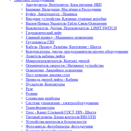
Аккумулятор, Вентилятор, Блок питания, ИБП
Башмаки, Вкладыши, Маслёнки и Расходники
Буфер, Амортизатор - Приямок
Вводные устройства, Клемные этажные коробки
Вызов-Приказ Указатель-Табло Связь-Освещение
Выключатель, Датчик, Переключатель, LIMIT SWITCH
Гидравлический лифт
Главный привод - Машинное помещение
Грузовзвесы ГВУ
Кабель, Провод, Разъёмы, Крепление - Шахта
Конденсаторы, диоды, предохранители прочее оборудование
Ловитель кабины лифта
Микропереключатель, Контакт дверей
Ограничитель скорости / Натяжное устройство
Освещение, Аварийное освещение
Пост ревизии, кнопки стоп
Привода дверей лифта - Кабина
Пускатели, Контакторы
Реле
Ролики
Сервисные приборы
Система управления - электрооборудование
Трансформаторы
Трос - Канат Стальной ГОСТ, DIN - Шахта
Тяговый ремень, Блоки контроля RBI OTIS
Устройства контроля и безопасности
Фотозавесы, фотобарьеры, фотодатчики
Частотный преобразователь