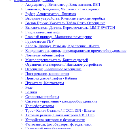
Аккумулятор, Вентилятор, Блок питания, ИБП
Башмаки, Вкладыши, Маслёнки и Расходники
Буфер, Амортизатор - Приямок
Вводные устройства, Клемные этажные коробки
Вызов-Приказ Указатель-Табло Связь-Освещение
Выключатель, Датчик, Переключатель, LIMIT SWITCH
Гидравлический лифт
Главный привод - Машинное помещение
Грузовзвесы ГВУ
Кабель, Провод, Разъёмы, Крепление - Шахта
Конденсаторы, диоды, предохранители прочее оборудование
Ловитель кабины лифта
Микропереключатель, Контакт дверей
Ограничитель скорости / Натяжное устройство
Освещение, Аварийное освещение
Пост ревизии, кнопки стоп
Привода дверей лифта - Кабина
Пускатели, Контакторы
Реле
Ролики
Сервисные приборы
Система управления - электрооборудование
Трансформаторы
Трос - Канат Стальной ГОСТ, DIN - Шахта
Тяговый ремень, Блоки контроля RBI OTIS
Устройства контроля и безопасности
Фотозавесы, фотобарьеры, фотодатчики
Частотный преобразователь