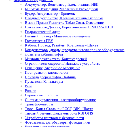
Аккумулятор, Вентилятор, Блок питания, ИБП
Башмаки, Вкладыши, Маслёнки и Расходники
Буфер, Амортизатор - Приямок
Вводные устройства, Клемные этажные коробки
Вызов-Приказ Указатель-Табло Связь-Освещение
Выключатель, Датчик, Переключатель, LIMIT SWITCH
Гидравлический лифт
Главный привод - Машинное помещение
Грузовзвесы ГВУ
Кабель, Провод, Разъёмы, Крепление - Шахта
Конденсаторы, диоды, предохранители прочее оборудование
Ловитель кабины лифта
Микропереключатель, Контакт дверей
Ограничитель скорости / Натяжное устройство
Освещение, Аварийное освещение
Пост ревизии, кнопки стоп
Привода дверей лифта - Кабина
Пускатели, Контакторы
Реле
Ролики
Сервисные приборы
Система управления - электрооборудование
Трансформаторы
Трос - Канат Стальной ГОСТ, DIN - Шахта
Тяговый ремень, Блоки контроля RBI OTIS
Устройства контроля и безопасности
Фотозавесы, фотобарьеры, фотодатчики
Частотный преобразователь