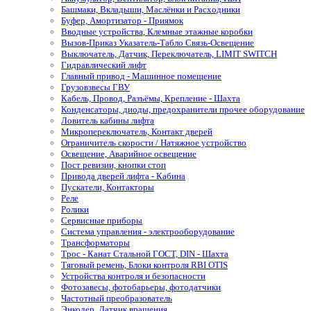
Башмаки, Вкладыши, Маслёнки и Расходники
Буфер, Амортизатор - Приямок
Вводные устройства, Клемные этажные коробки
Вызов-Приказ Указатель-Табло Связь-Освещение
Выключатель, Датчик, Переключатель, LIMIT SWITCH
Гидравлический лифт
Главный привод - Машинное помещение
Грузовзвесы ГВУ
Кабель, Провод, Разъёмы, Крепление - Шахта
Конденсаторы, диоды, предохранители прочее оборудование
Ловитель кабины лифта
Микропереключатель, Контакт дверей
Ограничитель скорости / Натяжное устройство
Освещение, Аварийное освещение
Пост ревизии, кнопки стоп
Привода дверей лифта - Кабина
Пускатели, Контакторы
Реле
Ролики
Сервисные приборы
Система управления - электрооборудование
Трансформаторы
Трос - Канат Стальной ГОСТ, DIN - Шахта
Тяговый ремень, Блоки контроля RBI OTIS
Устройства контроля и безопасности
Фотозавесы, фотобарьеры, фотодатчики
Частотный преобразователь
Энкодер, Датчик вращения