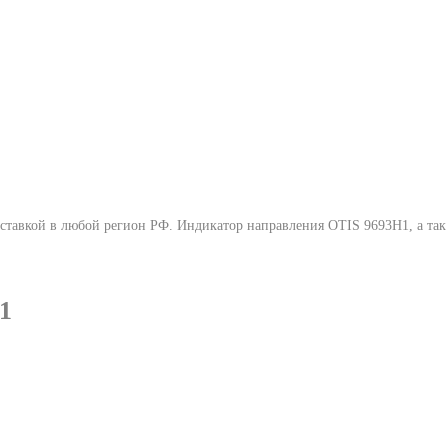
оставкой в любой регион РФ.
Индикатор направления OTIS 9693H1
, а т
1