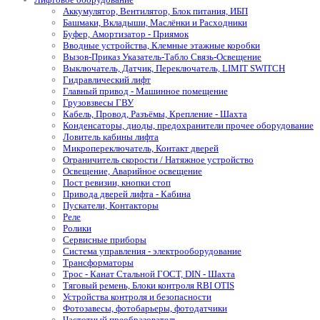
Аккумулятор, Вентилятор, Блок питания, ИБП
Башмаки, Вкладыши, Маслёнки и Расходники
Буфер, Амортизатор - Приямок
Вводные устройства, Клемные этажные коробки
Вызов-Приказ Указатель-Табло Связь-Освещение
Выключатель, Датчик, Переключатель, LIMIT SWITCH
Гидравлический лифт
Главный привод - Машинное помещение
Грузовзвесы ГВУ
Кабель, Провод, Разъёмы, Крепление - Шахта
Конденсаторы, диоды, предохранители прочее оборудование
Ловитель кабины лифта
Микропереключатель, Контакт дверей
Ограничитель скорости / Натяжное устройство
Освещение, Аварийное освещение
Пост ревизии, кнопки стоп
Привода дверей лифта - Кабина
Пускатели, Контакторы
Реле
Ролики
Сервисные приборы
Система управления - электрооборудование
Трансформаторы
Трос - Канат Стальной ГОСТ, DIN - Шахта
Тяговый ремень, Блоки контроля RBI OTIS
Устройства контроля и безопасности
Фотозавесы, фотобарьеры, фотодатчики
Частотный преобразователь