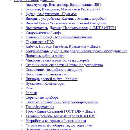
Аккумулятор, Вентилятор, Блок питания, ИБП
Башмаки, Вкладыши, Маслёнки и Расходники
Буфер, Амортизатор - Приямок
Вводные устройства, Клемные этажные коробки
Вызов-Приказ Указатель-Табло Связь-Освещение
Выключатель, Датчик, Переключатель, LIMIT SWITCH
Гидравлический лифт
Главный привод - Машинное помещение
Грузовзвесы ГВУ
Кабель, Провод, Разъёмы, Крепление - Шахта
Конденсаторы, диоды, предохранители прочее оборудование
Ловитель кабины лифта
Микропереключатель, Контакт дверей
Ограничитель скорости / Натяжное устройство
Освещение, Аварийное освещение
Пост ревизии, кнопки стоп
Привода дверей лифта - Кабина
Пускатели, Контакторы
Реле
Ролики
Сервисные приборы
Система управления - электрооборудование
Трансформаторы
Трос - Канат Стальной ГОСТ, DIN - Шахта
Тяговый ремень, Блоки контроля RBI OTIS
Устройства контроля и безопасности
Фотозавесы, фотобарьеры, фотодатчики
Частотный преобразователь