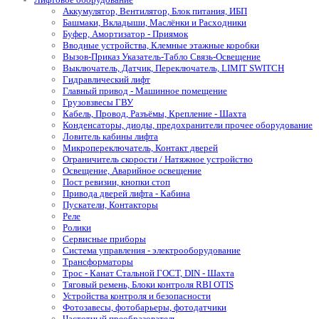
Аккумулятор, Вентилятор, Блок питания, ИБП
Башмаки, Вкладыши, Маслёнки и Расходники
Буфер, Амортизатор - Приямок
Вводные устройства, Клемные этажные коробки
Вызов-Приказ Указатель-Табло Связь-Освещение
Выключатель, Датчик, Переключатель, LIMIT SWITCH
Гидравлический лифт
Главный привод - Машинное помещение
Грузовзвесы ГВУ
Кабель, Провод, Разъёмы, Крепление - Шахта
Конденсаторы, диоды, предохранители прочее оборудование
Ловитель кабины лифта
Микропереключатель, Контакт дверей
Ограничитель скорости / Натяжное устройство
Освещение, Аварийное освещение
Пост ревизии, кнопки стоп
Привода дверей лифта - Кабина
Пускатели, Контакторы
Реле
Ролики
Сервисные приборы
Система управления - электрооборудование
Трансформаторы
Трос - Канат Стальной ГОСТ, DIN - Шахта
Тяговый ремень, Блоки контроля RBI OTIS
Устройства контроля и безопасности
Фотозавесы, фотобарьеры, фотодатчики
Частотный преобразователь