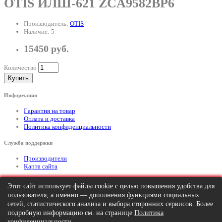
OTIS ИЛШ-621 ZСA9582BP6
Производитель:
OTIS
Наличие: 5
15450 руб.
Количество
Купить
Информация
Гарантия на товар
Оплата и доставка
Политика конфиденциальности
Служба поддержки
Производители
Карта сайта
Дополнительно
Этот сайт использует файлы cookie с целью повышения удобства для
пользователя, а именно — дополнения функциями социальных
Тел: +7 (495) 646-82-95
mailto:info@apexx.ru
сетей, статистического анализа и выбора сторонних сервисов. Более
подробную информацию см. на странице
Политика
Вся информация и цены на товар, размещенные на данном сайте, носят
конфиденциальности
.