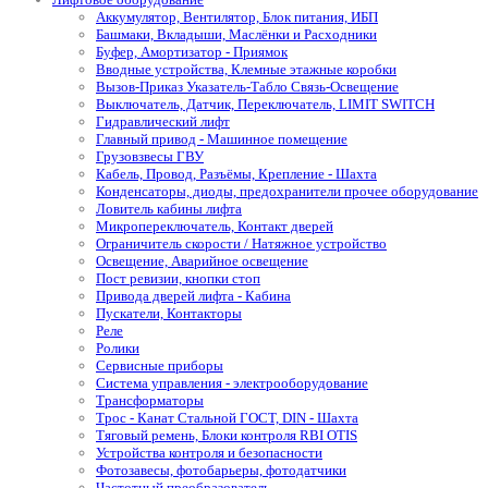
Аккумулятор, Вентилятор, Блок питания, ИБП
Башмаки, Вкладыши, Маслёнки и Расходники
Буфер, Амортизатор - Приямок
Вводные устройства, Клемные этажные коробки
Вызов-Приказ Указатель-Табло Связь-Освещение
Выключатель, Датчик, Переключатель, LIMIT SWITCH
Гидравлический лифт
Главный привод - Машинное помещение
Грузовзвесы ГВУ
Кабель, Провод, Разъёмы, Крепление - Шахта
Конденсаторы, диоды, предохранители прочее оборудование
Ловитель кабины лифта
Микропереключатель, Контакт дверей
Ограничитель скорости / Натяжное устройство
Освещение, Аварийное освещение
Пост ревизии, кнопки стоп
Привода дверей лифта - Кабина
Пускатели, Контакторы
Реле
Ролики
Сервисные приборы
Система управления - электрооборудование
Трансформаторы
Трос - Канат Стальной ГОСТ, DIN - Шахта
Тяговый ремень, Блоки контроля RBI OTIS
Устройства контроля и безопасности
Фотозавесы, фотобарьеры, фотодатчики
Частотный преобразователь