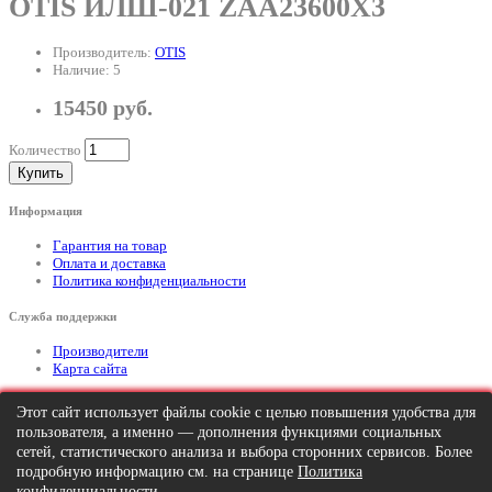
OTIS ИЛШ-021 ZAA23600X3
Производитель:
OTIS
Наличие: 5
15450 руб.
Количество
Купить
Информация
Гарантия на товар
Оплата и доставка
Политика конфиденциальности
Служба поддержки
Производители
Карта сайта
Дополнительно
Этот сайт использует файлы cookie с целью повышения удобства для
пользователя, а именно — дополнения функциями социальных
Тел: +7 (495) 646-82-95
mailto:info@apexx.ru
сетей, статистического анализа и выбора сторонних сервисов. Более
подробную информацию см. на странице
Политика
Вся информация и цены на товар, размещенные на данном сайте, носят
конфиденциальности
.