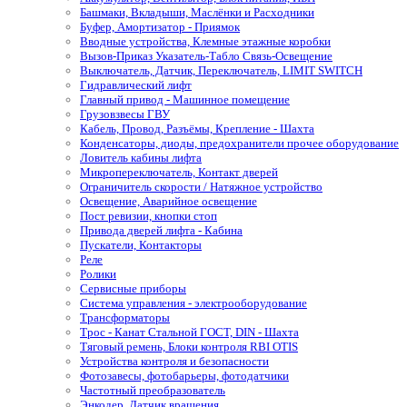
Башмаки, Вкладыши, Маслёнки и Расходники
Буфер, Амортизатор - Приямок
Вводные устройства, Клемные этажные коробки
Вызов-Приказ Указатель-Табло Связь-Освещение
Выключатель, Датчик, Переключатель, LIMIT SWITCH
Гидравлический лифт
Главный привод - Машинное помещение
Грузовзвесы ГВУ
Кабель, Провод, Разъёмы, Крепление - Шахта
Конденсаторы, диоды, предохранители прочее оборудование
Ловитель кабины лифта
Микропереключатель, Контакт дверей
Ограничитель скорости / Натяжное устройство
Освещение, Аварийное освещение
Пост ревизии, кнопки стоп
Привода дверей лифта - Кабина
Пускатели, Контакторы
Реле
Ролики
Сервисные приборы
Система управления - электрооборудование
Трансформаторы
Трос - Канат Стальной ГОСТ, DIN - Шахта
Тяговый ремень, Блоки контроля RBI OTIS
Устройства контроля и безопасности
Фотозавесы, фотобарьеры, фотодатчики
Частотный преобразователь
Энкодер, Датчик вращения