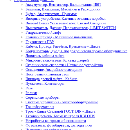
Аккумулятор, Вентилятор, Блок питания, ИБП
Башмаки, Вкладыши, Маслёнки и Расходники
Буфер, Амортизатор - Приямок
Вводные устройства, Клемные этажные коробки
Вызов-Приказ Указатель-Табло Связь-Освещение
Выключатель, Датчик, Переключатель, LIMIT SWITCH
Гидравлический лифт
Главный привод - Машинное помещение
Грузовзвесы ГВУ
Кабель, Провод, Разъёмы, Крепление - Шахта
Конденсаторы, диоды, предохранители прочее оборудование
Ловитель кабины лифта
Микропереключатель, Контакт дверей
Ограничитель скорости / Натяжное устройство
Освещение, Аварийное освещение
Пост ревизии, кнопки стоп
Привода дверей лифта - Кабина
Пускатели, Контакторы
Реле
Ролики
Сервисные приборы
Система управления - электрооборудование
Трансформаторы
Трос - Канат Стальной ГОСТ, DIN - Шахта
Тяговый ремень, Блоки контроля RBI OTIS
Устройства контроля и безопасности
Фотозавесы, фотобарьеры, фотодатчики
Частотный преобразователь