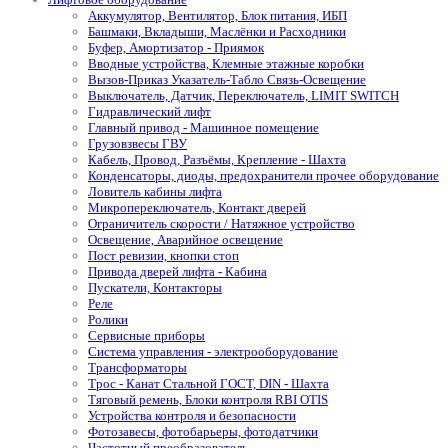
Аккумулятор, Вентилятор, Блок питания, ИБП
Башмаки, Вкладыши, Маслёнки и Расходники
Буфер, Амортизатор - Приямок
Вводные устройства, Клемные этажные коробки
Вызов-Приказ Указатель-Табло Связь-Освещение
Выключатель, Датчик, Переключатель, LIMIT SWITCH
Гидравлический лифт
Главный привод - Машинное помещение
Грузовзвесы ГВУ
Кабель, Провод, Разъёмы, Крепление - Шахта
Конденсаторы, диоды, предохранители прочее оборудование
Ловитель кабины лифта
Микропереключатель, Контакт дверей
Ограничитель скорости / Натяжное устройство
Освещение, Аварийное освещение
Пост ревизии, кнопки стоп
Привода дверей лифта - Кабина
Пускатели, Контакторы
Реле
Ролики
Сервисные приборы
Система управления - электрооборудование
Трансформаторы
Трос - Канат Стальной ГОСТ, DIN - Шахта
Тяговый ремень, Блоки контроля RBI OTIS
Устройства контроля и безопасности
Фотозавесы, фотобарьеры, фотодатчики
Частотный преобразователь