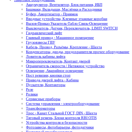
Аккумулятор, Вентилятор, Блок питания, ИБП
Башмаки, Вкладыши, Маслёнки и Расходники
Буфер, Амортизатор - Приямок
Вводные устройства, Клемные этажные коробки
Вызов-Приказ Указатель-Табло Связь-Освещение
Выключатель, Датчик, Переключатель, LIMIT SWITCH
Гидравлический лифт
Главный привод - Машинное помещение
Грузовзвесы ГВУ
Кабель, Провод, Разъёмы, Крепление - Шахта
Конденсаторы, диоды, предохранители прочее оборудование
Ловитель кабины лифта
Микропереключатель, Контакт дверей
Ограничитель скорости / Натяжное устройство
Освещение, Аварийное освещение
Пост ревизии, кнопки стоп
Привода дверей лифта - Кабина
Пускатели, Контакторы
Реле
Ролики
Сервисные приборы
Система управления - электрооборудование
Трансформаторы
Трос - Канат Стальной ГОСТ, DIN - Шахта
Тяговый ремень, Блоки контроля RBI OTIS
Устройства контроля и безопасности
Фотозавесы, фотобарьеры, фотодатчики
Частотный преобразователь