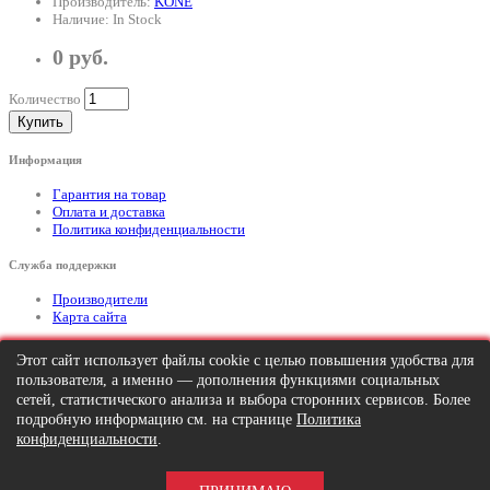
Производитель:
KONE
Наличие: In Stock
0 руб.
Количество
Купить
Информация
Гарантия на товар
Оплата и доставка
Политика конфиденциальности
Служба поддержки
Производители
Карта сайта
Дополнительно
Этот сайт использует файлы cookie с целью повышения удобства для
пользователя, а именно — дополнения функциями социальных
Тел: +7 (495) 646-82-95
mailto:info@apexx.ru
сетей, статистического анализа и выбора сторонних сервисов. Более
подробную информацию см. на странице
Политика
Вся информация и цены на товар, размещенные на данном сайте, носят
конфиденциальности
.
информационный характер и ни при каких обстоятельствах не является
публичной офертой!