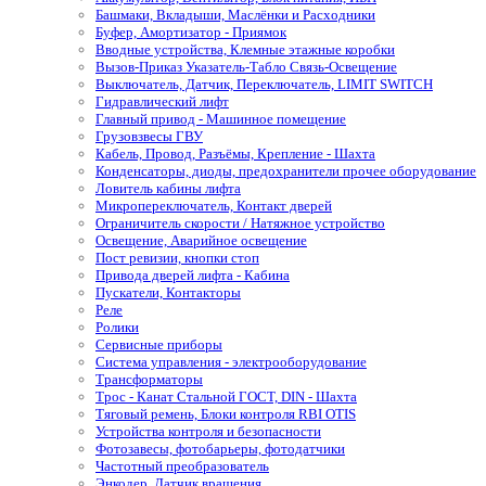
Башмаки, Вкладыши, Маслёнки и Расходники
Буфер, Амортизатор - Приямок
Вводные устройства, Клемные этажные коробки
Вызов-Приказ Указатель-Табло Связь-Освещение
Выключатель, Датчик, Переключатель, LIMIT SWITCH
Гидравлический лифт
Главный привод - Машинное помещение
Грузовзвесы ГВУ
Кабель, Провод, Разъёмы, Крепление - Шахта
Конденсаторы, диоды, предохранители прочее оборудование
Ловитель кабины лифта
Микропереключатель, Контакт дверей
Ограничитель скорости / Натяжное устройство
Освещение, Аварийное освещение
Пост ревизии, кнопки стоп
Привода дверей лифта - Кабина
Пускатели, Контакторы
Реле
Ролики
Сервисные приборы
Система управления - электрооборудование
Трансформаторы
Трос - Канат Стальной ГОСТ, DIN - Шахта
Тяговый ремень, Блоки контроля RBI OTIS
Устройства контроля и безопасности
Фотозавесы, фотобарьеры, фотодатчики
Частотный преобразователь
Энкодер, Датчик вращения