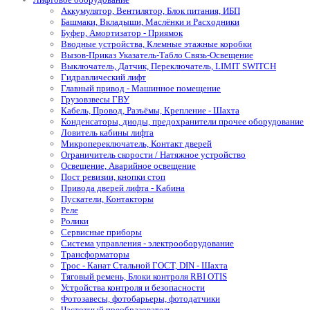
Аккумулятор, Вентилятор, Блок питания, ИБП
Башмаки, Вкладыши, Маслёнки и Расходники
Буфер, Амортизатор - Приямок
Вводные устройства, Клемные этажные коробки
Вызов-Приказ Указатель-Табло Связь-Освещение
Выключатель, Датчик, Переключатель, LIMIT SWITCH
Гидравлический лифт
Главный привод - Машинное помещение
Грузовзвесы ГВУ
Кабель, Провод, Разъёмы, Крепление - Шахта
Конденсаторы, диоды, предохранители прочее оборудование
Ловитель кабины лифта
Микропереключатель, Контакт дверей
Ограничитель скорости / Натяжное устройство
Освещение, Аварийное освещение
Пост ревизии, кнопки стоп
Привода дверей лифта - Кабина
Пускатели, Контакторы
Реле
Ролики
Сервисные приборы
Система управления - электрооборудование
Трансформаторы
Трос - Канат Стальной ГОСТ, DIN - Шахта
Тяговый ремень, Блоки контроля RBI OTIS
Устройства контроля и безопасности
Фотозавесы, фотобарьеры, фотодатчики
Частотный преобразователь