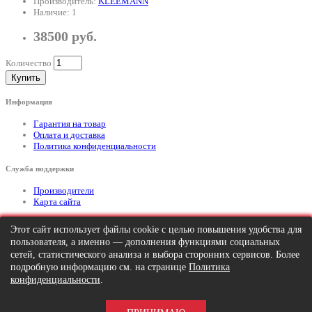
Производитель:
KLEEMANN
Наличие: 1
38500 руб.
Количество
Купить
Информация
Гарантия на товар
Оплата и доставка
Политика конфиденциальности
Служба поддержки
Производители
Карта сайта
Дополнительно
Этот сайт использует файлы cookie с целью повышения удобства для
пользователя, а именно — дополнения функциями социальных
Тел: +7 (495) 646-82-95
mailto:info@apexx.ru
сетей, статистического анализа и выбора сторонних сервисов. Более
подробную информацию см. на странице
Политика
Вся информация и цены на товар, размещенные на данном сайте, носят
конфиденциальности
.
информационный характер и ни при каких обстоятельствах не является
публичной офертой!