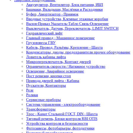
Аккумулятор, Вентилятор, Блок питания, ИБП
Башмаки, Вкладыши, Маслёнки и Расходники
Буфер, Амортизатор - Приямок
Вводные устройства, Клемные этажные коробки
Вызов-Приказ Указатель-Табло Связь-Освещение
Выключатель, Датчик, Переключатель, LIMIT SWITCH
Гидравлический лифт
Главный привод - Машинное помещение
Грузовзвесы ГВУ
Кабель, Провод, Разъёмы, Крепление - Шахта
Конденсаторы, диоды, предохранители прочее оборудование
Ловитель кабины лифта
Микропереключатель, Контакт дверей
Ограничитель скорости / Натяжное устройство
Освещение, Аварийное освещение
Пост ревизии, кнопки стоп
Привода дверей лифта - Кабина
Пускатели, Контакторы
Реле
Ролики
Сервисные приборы
Система управления - электрооборудование
Трансформаторы
Трос - Канат Стальной ГОСТ, DIN - Шахта
Тяговый ремень, Блоки контроля RBI OTIS
Устройства контроля и безопасности
Фотозавесы, фотобарьеры, фотодатчики
Частотный преобразователь