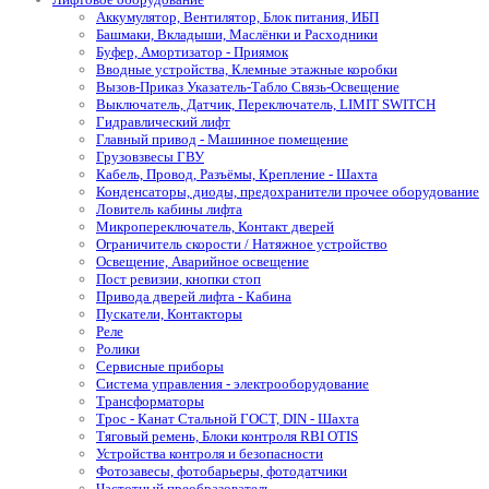
Аккумулятор, Вентилятор, Блок питания, ИБП
Башмаки, Вкладыши, Маслёнки и Расходники
Буфер, Амортизатор - Приямок
Вводные устройства, Клемные этажные коробки
Вызов-Приказ Указатель-Табло Связь-Освещение
Выключатель, Датчик, Переключатель, LIMIT SWITCH
Гидравлический лифт
Главный привод - Машинное помещение
Грузовзвесы ГВУ
Кабель, Провод, Разъёмы, Крепление - Шахта
Конденсаторы, диоды, предохранители прочее оборудование
Ловитель кабины лифта
Микропереключатель, Контакт дверей
Ограничитель скорости / Натяжное устройство
Освещение, Аварийное освещение
Пост ревизии, кнопки стоп
Привода дверей лифта - Кабина
Пускатели, Контакторы
Реле
Ролики
Сервисные приборы
Система управления - электрооборудование
Трансформаторы
Трос - Канат Стальной ГОСТ, DIN - Шахта
Тяговый ремень, Блоки контроля RBI OTIS
Устройства контроля и безопасности
Фотозавесы, фотобарьеры, фотодатчики
Частотный преобразователь