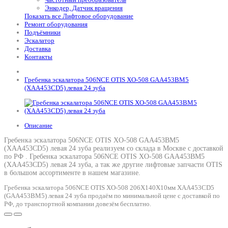
Энкодер, Датчик вращения
Показать все Лифтовое оборудование
Ремонт оборудования
Подъёмники
Эскалатор
Доставка
Контакты
Гребенка эскалатора 506NCE OTIS XO-508 GAA453BM5
(XAA453CD5) левая 24 зуба
Описание
Гребенка эскалатора 506NCE OTIS XO-508 GAA453BM5
(XAA453CD5) левая 24 зуба реализуем со склада в Москве с доставкой
по РФ .
Гребенка эскалатора 506NCE OTIS XO-508 GAA453BM5
(XAA453CD5) левая 24 зуба
, а так же другие лифтовые запчасти OTIS
в большом ассортименте в нашем магазине.
Гребенка эскалатора 506NCE OTIS XO-508 206Х140Х10мм XAA453CD5
(GAA453BM5) левая 24 зуба продаём по минимальной цене с доставкой по
РФ, до транспортной компании довезём бесплатно.