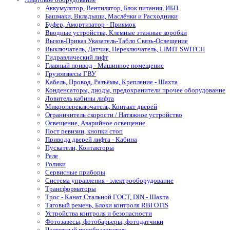
Аккумулятор, Вентилятор, Блок питания, ИБП
Башмаки, Вкладыши, Маслёнки и Расходники
Буфер, Амортизатор - Приямок
Вводные устройства, Клемные этажные коробки
Вызов-Приказ Указатель-Табло Связь-Освещение
Выключатель, Датчик, Переключатель, LIMIT SWITCH
Гидравлический лифт
Главный привод - Машинное помещение
Грузовзвесы ГВУ
Кабель, Провод, Разъёмы, Крепление - Шахта
Конденсаторы, диоды, предохранители прочее оборудование
Ловитель кабины лифта
Микропереключатель, Контакт дверей
Ограничитель скорости / Натяжное устройство
Освещение, Аварийное освещение
Пост ревизии, кнопки стоп
Привода дверей лифта - Кабина
Пускатели, Контакторы
Реле
Ролики
Сервисные приборы
Система управления - электрооборудование
Трансформаторы
Трос - Канат Стальной ГОСТ, DIN - Шахта
Тяговый ремень, Блоки контроля RBI OTIS
Устройства контроля и безопасности
Фотозавесы, фотобарьеры, фотодатчики
Частотный преобразователь