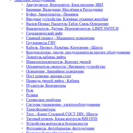
Аккумулятор, Вентилятор, Блок питания, ИБП
Башмаки, Вкладыши, Маслёнки и Расходники
Буфер, Амортизатор - Приямок
Вводные устройства, Клемные этажные коробки
Вызов-Приказ Указатель-Табло Связь-Освещение
Выключатель, Датчик, Переключатель, LIMIT SWITCH
Гидравлический лифт
Главный привод - Машинное помещение
Грузовзвесы ГВУ
Кабель, Провод, Разъёмы, Крепление - Шахта
Конденсаторы, диоды, предохранители прочее оборудование
Ловитель кабины лифта
Микропереключатель, Контакт дверей
Ограничитель скорости / Натяжное устройство
Освещение, Аварийное освещение
Пост ревизии, кнопки стоп
Привода дверей лифта - Кабина
Пускатели, Контакторы
Реле
Ролики
Сервисные приборы
Система управления - электрооборудование
Трансформаторы
Трос - Канат Стальной ГОСТ, DIN - Шахта
Тяговый ремень, Блоки контроля RBI OTIS
Устройства контроля и безопасности
Фотозавесы, фотобарьеры, фотодатчики
Частотный преобразователь