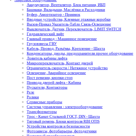
Аккумулятор, Вентилятор, Блок питания, ИБП
Башмаки, Вкладыши, Маслёнки и Расходники
Буфер, Амортизатор - Приямок
Вводные устройства, Клемные этажные коробки
Вызов-Приказ Указатель-Табло Связь-Освещение
Выключатель, Датчик, Переключатель, LIMIT SWITCH
Гидравлический лифт
Главный привод - Машинное помещение
Грузовзвесы ГВУ
Кабель, Провод, Разъёмы, Крепление - Шахта
Конденсаторы, диоды, предохранители прочее оборудование
Ловитель кабины лифта
Микропереключатель, Контакт дверей
Ограничитель скорости / Натяжное устройство
Освещение, Аварийное освещение
Пост ревизии, кнопки стоп
Привода дверей лифта - Кабина
Пускатели, Контакторы
Реле
Ролики
Сервисные приборы
Система управления - электрооборудование
Трансформаторы
Трос - Канат Стальной ГОСТ, DIN - Шахта
Тяговый ремень, Блоки контроля RBI OTIS
Устройства контроля и безопасности
Фотозавесы, фотобарьеры, фотодатчики
Частотный преобразователь