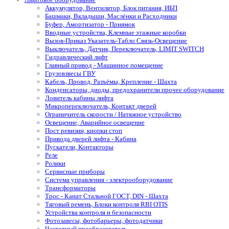
Аккумулятор, Вентилятор, Блок питания, ИБП
Башмаки, Вкладыши, Маслёнки и Расходники
Буфер, Амортизатор - Приямок
Вводные устройства, Клемные этажные коробки
Вызов-Приказ Указатель-Табло Связь-Освещение
Выключатель, Датчик, Переключатель, LIMIT SWITCH
Гидравлический лифт
Главный привод - Машинное помещение
Грузовзвесы ГВУ
Кабель, Провод, Разъёмы, Крепление - Шахта
Конденсаторы, диоды, предохранители прочее оборудование
Ловитель кабины лифта
Микропереключатель, Контакт дверей
Ограничитель скорости / Натяжное устройство
Освещение, Аварийное освещение
Пост ревизии, кнопки стоп
Привода дверей лифта - Кабина
Пускатели, Контакторы
Реле
Ролики
Сервисные приборы
Система управления - электрооборудование
Трансформаторы
Трос - Канат Стальной ГОСТ, DIN - Шахта
Тяговый ремень, Блоки контроля RBI OTIS
Устройства контроля и безопасности
Фотозавесы, фотобарьеры, фотодатчики
Частотный преобразователь