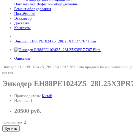
Показать все Лифтовое оборудование
Ремонт оборудования
Подъёмники
Эскалатор
Доставка
Контакты
Энкодер EH88PE1024Z5_28L25X3PR7.767 Eltra
Описание
Энкодер EH88PE1024Z5_28L25X3PR7.767 Eltra продаём по минимальной цене 
Энкодер EH88PE1024Z5_28L25X3PR7.
Производитель:
Китай
Наличие: 1
20500 руб.
Количество
Купить