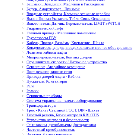
Башмаки, Вкладыши, Маслёнки и Расходники
Буфер, Амортизатор - Приямок
Вводные устройства, Клемные этажные коробки
Вызов-Приказ Указатель-Табло Связь-Освещение
Выключатель, Датчик, Переключатель, LIMIT SWITCH
Гидравлический лифт
Главный привод - Машинное помещение
Грузовзвесы ГВУ
Кабель, Провод, Разъёмы, Крепление - Шахта
Конденсаторы, диоды, предохранители прочее оборудование
Ловитель кабины лифта
Микропереключатель, Контакт дверей
Ограничитель скорости / Натяжное устройство
Освещение, Аварийное освещение
Пост ревизии, кнопки стоп
Привода дверей лифта - Кабина
Пускатели, Контакторы
Реле
Ролики
Сервисные приборы
Система управления - электрооборудование
Трансформаторы
Трос - Канат Стальной ГОСТ, DIN - Шахта
Тяговый ремень, Блоки контроля RBI OTIS
Устройства контроля и безопасности
Фотозавесы, фотобарьеры, фотодатчики
Частотный преобразователь
Энкодер, Датчик вращения