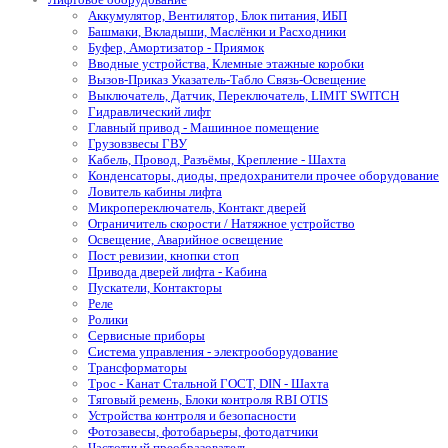
Аккумулятор, Вентилятор, Блок питания, ИБП
Башмаки, Вкладыши, Маслёнки и Расходники
Буфер, Амортизатор - Приямок
Вводные устройства, Клемные этажные коробки
Вызов-Приказ Указатель-Табло Связь-Освещение
Выключатель, Датчик, Переключатель, LIMIT SWITCH
Гидравлический лифт
Главный привод - Машинное помещение
Грузовзвесы ГВУ
Кабель, Провод, Разъёмы, Крепление - Шахта
Конденсаторы, диоды, предохранители прочее оборудование
Ловитель кабины лифта
Микропереключатель, Контакт дверей
Ограничитель скорости / Натяжное устройство
Освещение, Аварийное освещение
Пост ревизии, кнопки стоп
Привода дверей лифта - Кабина
Пускатели, Контакторы
Реле
Ролики
Сервисные приборы
Система управления - электрооборудование
Трансформаторы
Трос - Канат Стальной ГОСТ, DIN - Шахта
Тяговый ремень, Блоки контроля RBI OTIS
Устройства контроля и безопасности
Фотозавесы, фотобарьеры, фотодатчики
Частотный преобразователь