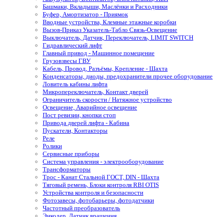
Башмаки, Вкладыши, Маслёнки и Расходники
Буфер, Амортизатор - Приямок
Вводные устройства, Клемные этажные коробки
Вызов-Приказ Указатель-Табло Связь-Освещение
Выключатель, Датчик, Переключатель, LIMIT SWITCH
Гидравлический лифт
Главный привод - Машинное помещение
Грузовзвесы ГВУ
Кабель, Провод, Разъёмы, Крепление - Шахта
Конденсаторы, диоды, предохранители прочее оборудование
Ловитель кабины лифта
Микропереключатель, Контакт дверей
Ограничитель скорости / Натяжное устройство
Освещение, Аварийное освещение
Пост ревизии, кнопки стоп
Привода дверей лифта - Кабина
Пускатели, Контакторы
Реле
Ролики
Сервисные приборы
Система управления - электрооборудование
Трансформаторы
Трос - Канат Стальной ГОСТ, DIN - Шахта
Тяговый ремень, Блоки контроля RBI OTIS
Устройства контроля и безопасности
Фотозавесы, фотобарьеры, фотодатчики
Частотный преобразователь
Энкодер, Датчик вращения