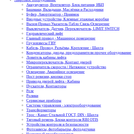
Аккумулятор, Вентилятор, Блок питания, ИБП
Башмаки, Вкладыши, Маслёнки и Расходники
Буфер, Амортизатор - Приямок
Вводные устройства, Клемные этажные коробки
Вызов-Приказ Указатель-Табло Связь-Освещение
Выключатель, Датчик, Переключатель, LIMIT SWITCH
Гидравлический лифт
Главный привод - Машинное помещение
Грузовзвесы ГВУ
Кабель, Провод, Разъёмы, Крепление - Шахта
Конденсаторы, диоды, предохранители прочее оборудование
Ловитель кабины лифта
Микропереключатель, Контакт дверей
Ограничитель скорости / Натяжное устройство
Освещение, Аварийное освещение
Пост ревизии, кнопки стоп
Привода дверей лифта - Кабина
Пускатели, Контакторы
Реле
Ролики
Сервисные приборы
Система управления - электрооборудование
Трансформаторы
Трос - Канат Стальной ГОСТ, DIN - Шахта
Тяговый ремень, Блоки контроля RBI OTIS
Устройства контроля и безопасности
Фотозавесы, фотобарьеры, фотодатчики
Частотный преобразователь