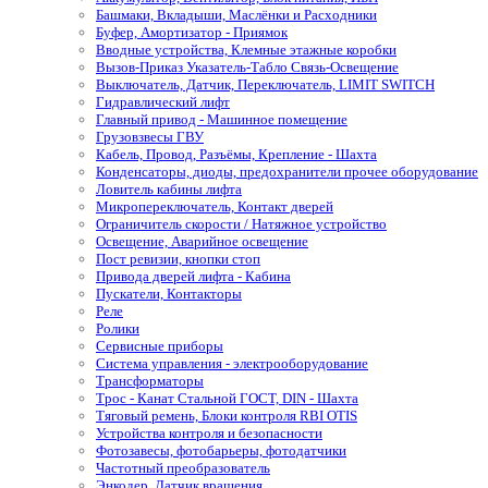
Башмаки, Вкладыши, Маслёнки и Расходники
Буфер, Амортизатор - Приямок
Вводные устройства, Клемные этажные коробки
Вызов-Приказ Указатель-Табло Связь-Освещение
Выключатель, Датчик, Переключатель, LIMIT SWITCH
Гидравлический лифт
Главный привод - Машинное помещение
Грузовзвесы ГВУ
Кабель, Провод, Разъёмы, Крепление - Шахта
Конденсаторы, диоды, предохранители прочее оборудование
Ловитель кабины лифта
Микропереключатель, Контакт дверей
Ограничитель скорости / Натяжное устройство
Освещение, Аварийное освещение
Пост ревизии, кнопки стоп
Привода дверей лифта - Кабина
Пускатели, Контакторы
Реле
Ролики
Сервисные приборы
Система управления - электрооборудование
Трансформаторы
Трос - Канат Стальной ГОСТ, DIN - Шахта
Тяговый ремень, Блоки контроля RBI OTIS
Устройства контроля и безопасности
Фотозавесы, фотобарьеры, фотодатчики
Частотный преобразователь
Энкодер, Датчик вращения