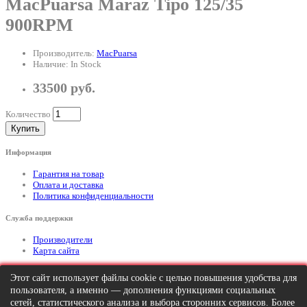
MacPuarsa Maraz Tipo 125/35
900RPM
Производитель:
MacPuarsa
Наличие: In Stock
33500 руб.
Количество
Купить
Информация
Гарантия на товар
Оплата и доставка
Политика конфиденциальности
Служба поддержки
Производители
Карта сайта
Дополнительно
Этот сайт использует файлы cookie с целью повышения удобства для
пользователя, а именно — дополнения функциями социальных
Тел: +7 (495) 646-82-95
mailto:info@apexx.ru
сетей, статистического анализа и выбора сторонних сервисов. Более