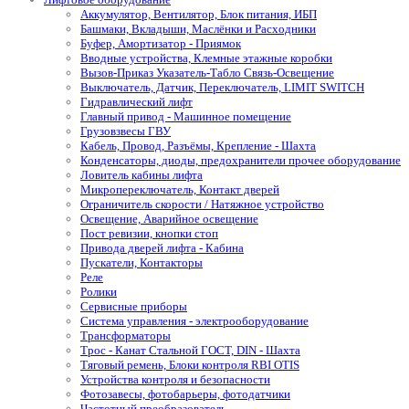
Аккумулятор, Вентилятор, Блок питания, ИБП
Башмаки, Вкладыши, Маслёнки и Расходники
Буфер, Амортизатор - Приямок
Вводные устройства, Клемные этажные коробки
Вызов-Приказ Указатель-Табло Связь-Освещение
Выключатель, Датчик, Переключатель, LIMIT SWITCH
Гидравлический лифт
Главный привод - Машинное помещение
Грузовзвесы ГВУ
Кабель, Провод, Разъёмы, Крепление - Шахта
Конденсаторы, диоды, предохранители прочее оборудование
Ловитель кабины лифта
Микропереключатель, Контакт дверей
Ограничитель скорости / Натяжное устройство
Освещение, Аварийное освещение
Пост ревизии, кнопки стоп
Привода дверей лифта - Кабина
Пускатели, Контакторы
Реле
Ролики
Сервисные приборы
Система управления - электрооборудование
Трансформаторы
Трос - Канат Стальной ГОСТ, DIN - Шахта
Тяговый ремень, Блоки контроля RBI OTIS
Устройства контроля и безопасности
Фотозавесы, фотобарьеры, фотодатчики
Частотный преобразователь