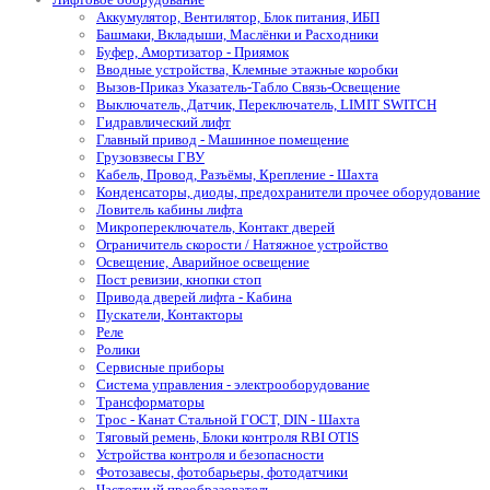
Аккумулятор, Вентилятор, Блок питания, ИБП
Башмаки, Вкладыши, Маслёнки и Расходники
Буфер, Амортизатор - Приямок
Вводные устройства, Клемные этажные коробки
Вызов-Приказ Указатель-Табло Связь-Освещение
Выключатель, Датчик, Переключатель, LIMIT SWITCH
Гидравлический лифт
Главный привод - Машинное помещение
Грузовзвесы ГВУ
Кабель, Провод, Разъёмы, Крепление - Шахта
Конденсаторы, диоды, предохранители прочее оборудование
Ловитель кабины лифта
Микропереключатель, Контакт дверей
Ограничитель скорости / Натяжное устройство
Освещение, Аварийное освещение
Пост ревизии, кнопки стоп
Привода дверей лифта - Кабина
Пускатели, Контакторы
Реле
Ролики
Сервисные приборы
Система управления - электрооборудование
Трансформаторы
Трос - Канат Стальной ГОСТ, DIN - Шахта
Тяговый ремень, Блоки контроля RBI OTIS
Устройства контроля и безопасности
Фотозавесы, фотобарьеры, фотодатчики
Частотный преобразователь