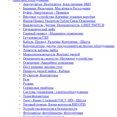
Аккумулятор, Вентилятор, Блок питания, ИБП
Башмаки, Вкладыши, Маслёнки и Расходники
Буфер, Амортизатор - Приямок
Вводные устройства, Клемные этажные коробки
Вызов-Приказ Указатель-Табло Связь-Освещение
Выключатель, Датчик, Переключатель, LIMIT SWITCH
Гидравлический лифт
Главный привод - Машинное помещение
Грузовзвесы ГВУ
Кабель, Провод, Разъёмы, Крепление - Шахта
Конденсаторы, диоды, предохранители прочее оборудование
Ловитель кабины лифта
Микропереключатель, Контакт дверей
Ограничитель скорости / Натяжное устройство
Освещение, Аварийное освещение
Пост ревизии, кнопки стоп
Привода дверей лифта - Кабина
Пускатели, Контакторы
Реле
Ролики
Сервисные приборы
Система управления - электрооборудование
Трансформаторы
Трос - Канат Стальной ГОСТ, DIN - Шахта
Тяговый ремень, Блоки контроля RBI OTIS
Устройства контроля и безопасности
Фотозавесы, фотобарьеры, фотодатчики
Частотный преобразователь