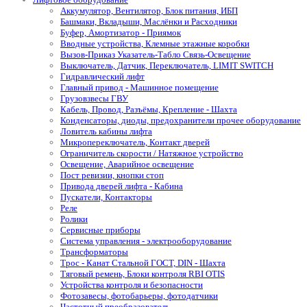
Аккумулятор, Вентилятор, Блок питания, ИБП
Башмаки, Вкладыши, Маслёнки и Расходники
Буфер, Амортизатор - Приямок
Вводные устройства, Клемные этажные коробки
Вызов-Приказ Указатель-Табло Связь-Освещение
Выключатель, Датчик, Переключатель, LIMIT SWITCH
Гидравлический лифт
Главный привод - Машинное помещение
Грузовзвесы ГВУ
Кабель, Провод, Разъёмы, Крепление - Шахта
Конденсаторы, диоды, предохранители прочее оборудование
Ловитель кабины лифта
Микропереключатель, Контакт дверей
Ограничитель скорости / Натяжное устройство
Освещение, Аварийное освещение
Пост ревизии, кнопки стоп
Привода дверей лифта - Кабина
Пускатели, Контакторы
Реле
Ролики
Сервисные приборы
Система управления - электрооборудование
Трансформаторы
Трос - Канат Стальной ГОСТ, DIN - Шахта
Тяговый ремень, Блоки контроля RBI OTIS
Устройства контроля и безопасности
Фотозавесы, фотобарьеры, фотодатчики
Частотный преобразователь