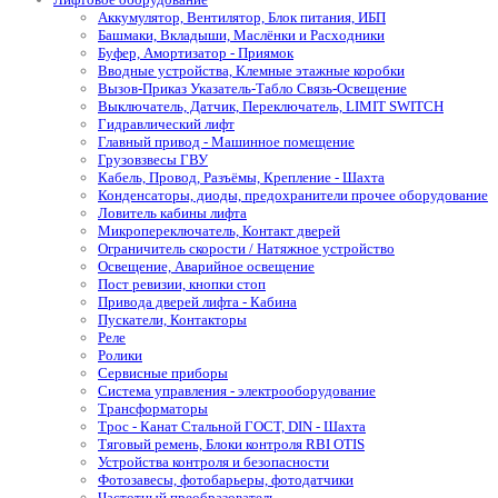
Аккумулятор, Вентилятор, Блок питания, ИБП
Башмаки, Вкладыши, Маслёнки и Расходники
Буфер, Амортизатор - Приямок
Вводные устройства, Клемные этажные коробки
Вызов-Приказ Указатель-Табло Связь-Освещение
Выключатель, Датчик, Переключатель, LIMIT SWITCH
Гидравлический лифт
Главный привод - Машинное помещение
Грузовзвесы ГВУ
Кабель, Провод, Разъёмы, Крепление - Шахта
Конденсаторы, диоды, предохранители прочее оборудование
Ловитель кабины лифта
Микропереключатель, Контакт дверей
Ограничитель скорости / Натяжное устройство
Освещение, Аварийное освещение
Пост ревизии, кнопки стоп
Привода дверей лифта - Кабина
Пускатели, Контакторы
Реле
Ролики
Сервисные приборы
Система управления - электрооборудование
Трансформаторы
Трос - Канат Стальной ГОСТ, DIN - Шахта
Тяговый ремень, Блоки контроля RBI OTIS
Устройства контроля и безопасности
Фотозавесы, фотобарьеры, фотодатчики
Частотный преобразователь