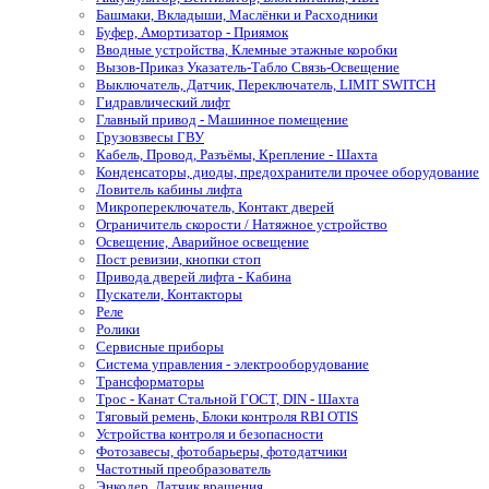
Башмаки, Вкладыши, Маслёнки и Расходники
Буфер, Амортизатор - Приямок
Вводные устройства, Клемные этажные коробки
Вызов-Приказ Указатель-Табло Связь-Освещение
Выключатель, Датчик, Переключатель, LIMIT SWITCH
Гидравлический лифт
Главный привод - Машинное помещение
Грузовзвесы ГВУ
Кабель, Провод, Разъёмы, Крепление - Шахта
Конденсаторы, диоды, предохранители прочее оборудование
Ловитель кабины лифта
Микропереключатель, Контакт дверей
Ограничитель скорости / Натяжное устройство
Освещение, Аварийное освещение
Пост ревизии, кнопки стоп
Привода дверей лифта - Кабина
Пускатели, Контакторы
Реле
Ролики
Сервисные приборы
Система управления - электрооборудование
Трансформаторы
Трос - Канат Стальной ГОСТ, DIN - Шахта
Тяговый ремень, Блоки контроля RBI OTIS
Устройства контроля и безопасности
Фотозавесы, фотобарьеры, фотодатчики
Частотный преобразователь
Энкодер, Датчик вращения