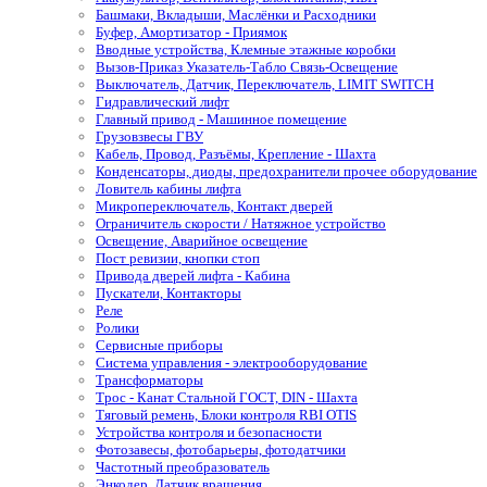
Башмаки, Вкладыши, Маслёнки и Расходники
Буфер, Амортизатор - Приямок
Вводные устройства, Клемные этажные коробки
Вызов-Приказ Указатель-Табло Связь-Освещение
Выключатель, Датчик, Переключатель, LIMIT SWITCH
Гидравлический лифт
Главный привод - Машинное помещение
Грузовзвесы ГВУ
Кабель, Провод, Разъёмы, Крепление - Шахта
Конденсаторы, диоды, предохранители прочее оборудование
Ловитель кабины лифта
Микропереключатель, Контакт дверей
Ограничитель скорости / Натяжное устройство
Освещение, Аварийное освещение
Пост ревизии, кнопки стоп
Привода дверей лифта - Кабина
Пускатели, Контакторы
Реле
Ролики
Сервисные приборы
Система управления - электрооборудование
Трансформаторы
Трос - Канат Стальной ГОСТ, DIN - Шахта
Тяговый ремень, Блоки контроля RBI OTIS
Устройства контроля и безопасности
Фотозавесы, фотобарьеры, фотодатчики
Частотный преобразователь
Энкодер, Датчик вращения