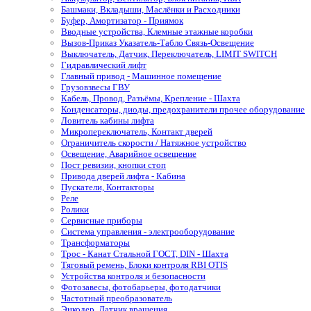
Башмаки, Вкладыши, Маслёнки и Расходники
Буфер, Амортизатор - Приямок
Вводные устройства, Клемные этажные коробки
Вызов-Приказ Указатель-Табло Связь-Освещение
Выключатель, Датчик, Переключатель, LIMIT SWITCH
Гидравлический лифт
Главный привод - Машинное помещение
Грузовзвесы ГВУ
Кабель, Провод, Разъёмы, Крепление - Шахта
Конденсаторы, диоды, предохранители прочее оборудование
Ловитель кабины лифта
Микропереключатель, Контакт дверей
Ограничитель скорости / Натяжное устройство
Освещение, Аварийное освещение
Пост ревизии, кнопки стоп
Привода дверей лифта - Кабина
Пускатели, Контакторы
Реле
Ролики
Сервисные приборы
Система управления - электрооборудование
Трансформаторы
Трос - Канат Стальной ГОСТ, DIN - Шахта
Тяговый ремень, Блоки контроля RBI OTIS
Устройства контроля и безопасности
Фотозавесы, фотобарьеры, фотодатчики
Частотный преобразователь
Энкодер, Датчик вращения