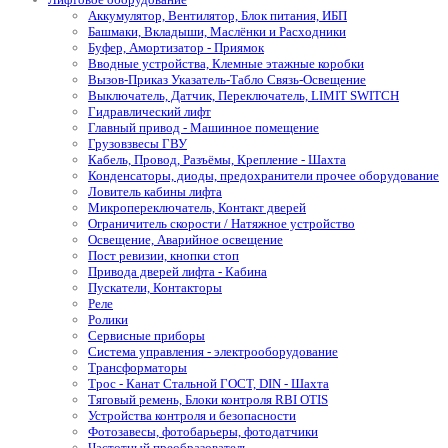
Аккумулятор, Вентилятор, Блок питания, ИБП
Башмаки, Вкладыши, Маслёнки и Расходники
Буфер, Амортизатор - Приямок
Вводные устройства, Клемные этажные коробки
Вызов-Приказ Указатель-Табло Связь-Освещение
Выключатель, Датчик, Переключатель, LIMIT SWITCH
Гидравлический лифт
Главный привод - Машинное помещение
Грузовзвесы ГВУ
Кабель, Провод, Разъёмы, Крепление - Шахта
Конденсаторы, диоды, предохранители прочее оборудование
Ловитель кабины лифта
Микропереключатель, Контакт дверей
Ограничитель скорости / Натяжное устройство
Освещение, Аварийное освещение
Пост ревизии, кнопки стоп
Привода дверей лифта - Кабина
Пускатели, Контакторы
Реле
Ролики
Сервисные приборы
Система управления - электрооборудование
Трансформаторы
Трос - Канат Стальной ГОСТ, DIN - Шахта
Тяговый ремень, Блоки контроля RBI OTIS
Устройства контроля и безопасности
Фотозавесы, фотобарьеры, фотодатчики
Частотный преобразователь