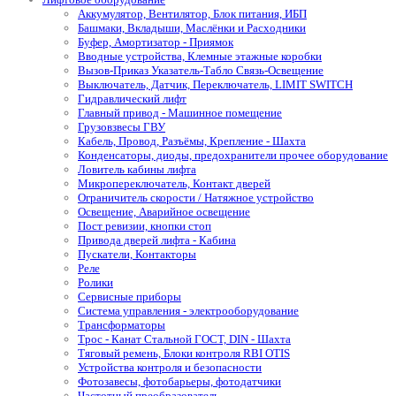
Аккумулятор, Вентилятор, Блок питания, ИБП
Башмаки, Вкладыши, Маслёнки и Расходники
Буфер, Амортизатор - Приямок
Вводные устройства, Клемные этажные коробки
Вызов-Приказ Указатель-Табло Связь-Освещение
Выключатель, Датчик, Переключатель, LIMIT SWITCH
Гидравлический лифт
Главный привод - Машинное помещение
Грузовзвесы ГВУ
Кабель, Провод, Разъёмы, Крепление - Шахта
Конденсаторы, диоды, предохранители прочее оборудование
Ловитель кабины лифта
Микропереключатель, Контакт дверей
Ограничитель скорости / Натяжное устройство
Освещение, Аварийное освещение
Пост ревизии, кнопки стоп
Привода дверей лифта - Кабина
Пускатели, Контакторы
Реле
Ролики
Сервисные приборы
Система управления - электрооборудование
Трансформаторы
Трос - Канат Стальной ГОСТ, DIN - Шахта
Тяговый ремень, Блоки контроля RBI OTIS
Устройства контроля и безопасности
Фотозавесы, фотобарьеры, фотодатчики
Частотный преобразователь