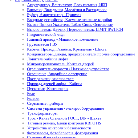
Аккумулятор, Вентилятор, Блок питания, ИБП
Башмаки, Вкладыши, Маслёнки и Расходники
Буфер, Амортизатор - Приямок
Вводные устройства, Клемные этажные коробки
Вызов-Приказ Указатель-Табло Связь-Освещение
Выключатель, Датчик, Переключатель, LIMIT SWITCH
Гидравлический лифт
Главный привод - Машинное помещение
Грузовзвесы ГВУ
Кабель, Провод, Разъёмы, Крепление - Шахта
Конденсаторы, диоды, предохранители прочее оборудование
Ловитель кабины лифта
Микропереключатель, Контакт дверей
Ограничитель скорости / Натяжное устройство
Освещение, Аварийное освещение
Пост ревизии, кнопки стоп
Привода дверей лифта - Кабина
Пускатели, Контакторы
Реле
Ролики
Сервисные приборы
Система управления - электрооборудование
Трансформаторы
Трос - Канат Стальной ГОСТ, DIN - Шахта
Тяговый ремень, Блоки контроля RBI OTIS
Устройства контроля и безопасности
Фотозавесы, фотобарьеры, фотодатчики
Частотный преобразователь