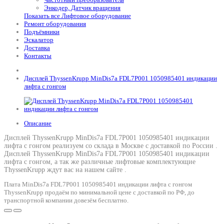
Энкодер, Датчик вращения
Показать все Лифтовое оборудование
Ремонт оборудования
Подъёмники
Эскалатор
Доставка
Контакты
Дисплей ThyssenKrupp MinDis7a FDL7P001 1050985401 индикации
лифта с гонгом
Описание
Дисплей ThyssenKrupp MinDis7a FDL7P001 1050985401 индикации
лифта с гонгом реализуем со склада в Москве с доставкой по России .
Дисплей ThyssenKrupp MinDis7a FDL7P001 1050985401 индикации
лифта с гонгом
, а так же различные лифтовые комплектующие
ThyssenKrupp ждут вас на нашем сайте .
Плата MinDis7a FDL7P001 1050985401 индикации лифта с гонгом
ThyssenKrupp продаём по минимальной цене с доставкой по РФ, до
транспортной компании довезём бесплатно.