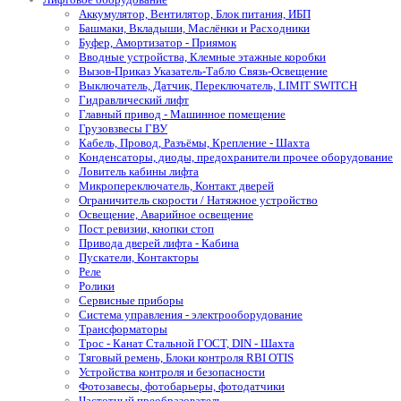
Аккумулятор, Вентилятор, Блок питания, ИБП
Башмаки, Вкладыши, Маслёнки и Расходники
Буфер, Амортизатор - Приямок
Вводные устройства, Клемные этажные коробки
Вызов-Приказ Указатель-Табло Связь-Освещение
Выключатель, Датчик, Переключатель, LIMIT SWITCH
Гидравлический лифт
Главный привод - Машинное помещение
Грузовзвесы ГВУ
Кабель, Провод, Разъёмы, Крепление - Шахта
Конденсаторы, диоды, предохранители прочее оборудование
Ловитель кабины лифта
Микропереключатель, Контакт дверей
Ограничитель скорости / Натяжное устройство
Освещение, Аварийное освещение
Пост ревизии, кнопки стоп
Привода дверей лифта - Кабина
Пускатели, Контакторы
Реле
Ролики
Сервисные приборы
Система управления - электрооборудование
Трансформаторы
Трос - Канат Стальной ГОСТ, DIN - Шахта
Тяговый ремень, Блоки контроля RBI OTIS
Устройства контроля и безопасности
Фотозавесы, фотобарьеры, фотодатчики
Частотный преобразователь