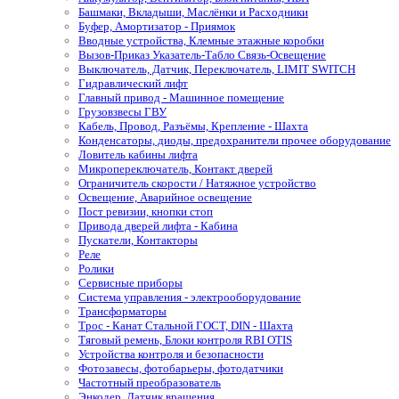
Башмаки, Вкладыши, Маслёнки и Расходники
Буфер, Амортизатор - Приямок
Вводные устройства, Клемные этажные коробки
Вызов-Приказ Указатель-Табло Связь-Освещение
Выключатель, Датчик, Переключатель, LIMIT SWITCH
Гидравлический лифт
Главный привод - Машинное помещение
Грузовзвесы ГВУ
Кабель, Провод, Разъёмы, Крепление - Шахта
Конденсаторы, диоды, предохранители прочее оборудование
Ловитель кабины лифта
Микропереключатель, Контакт дверей
Ограничитель скорости / Натяжное устройство
Освещение, Аварийное освещение
Пост ревизии, кнопки стоп
Привода дверей лифта - Кабина
Пускатели, Контакторы
Реле
Ролики
Сервисные приборы
Система управления - электрооборудование
Трансформаторы
Трос - Канат Стальной ГОСТ, DIN - Шахта
Тяговый ремень, Блоки контроля RBI OTIS
Устройства контроля и безопасности
Фотозавесы, фотобарьеры, фотодатчики
Частотный преобразователь
Энкодер, Датчик вращения