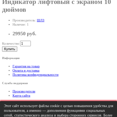
Индикатор лифтовый с экраном 10
дюймов
Производитель:
ЩЛЗ
Наличие: 1
29950 руб.
Количество
Купить
Информация
Гарантия на товар
Оплата и доставка
Политика конфиденциальности
Служба поддержки
Производители
Карта сайта
Дополнительно
Этот сайт использует файлы cookie с целью повышения удобства для
пользователя, а именно — дополнения функциями социальных
Тел: +7 (495) 646-82-95
mailto:info@apexx.ru
сетей, статистического анализа и выбора сторонних сервисов. Более