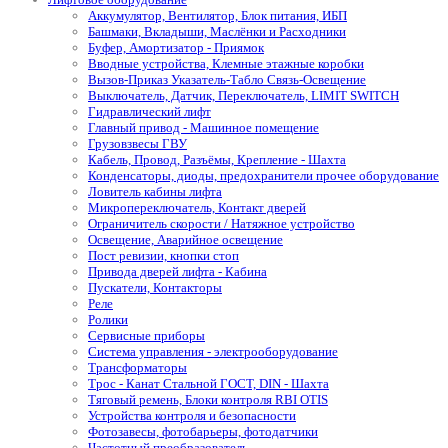
Аккумулятор, Вентилятор, Блок питания, ИБП
Башмаки, Вкладыши, Маслёнки и Расходники
Буфер, Амортизатор - Приямок
Вводные устройства, Клемные этажные коробки
Вызов-Приказ Указатель-Табло Связь-Освещение
Выключатель, Датчик, Переключатель, LIMIT SWITCH
Гидравлический лифт
Главный привод - Машинное помещение
Грузовзвесы ГВУ
Кабель, Провод, Разъёмы, Крепление - Шахта
Конденсаторы, диоды, предохранители прочее оборудование
Ловитель кабины лифта
Микропереключатель, Контакт дверей
Ограничитель скорости / Натяжное устройство
Освещение, Аварийное освещение
Пост ревизии, кнопки стоп
Привода дверей лифта - Кабина
Пускатели, Контакторы
Реле
Ролики
Сервисные приборы
Система управления - электрооборудование
Трансформаторы
Трос - Канат Стальной ГОСТ, DIN - Шахта
Тяговый ремень, Блоки контроля RBI OTIS
Устройства контроля и безопасности
Фотозавесы, фотобарьеры, фотодатчики
Частотный преобразователь