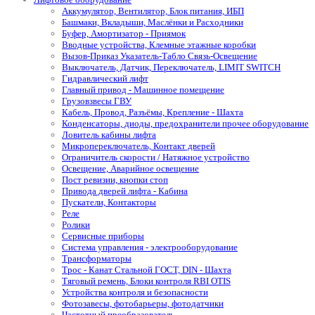
Аккумулятор, Вентилятор, Блок питания, ИБП
Башмаки, Вкладыши, Маслёнки и Расходники
Буфер, Амортизатор - Приямок
Вводные устройства, Клемные этажные коробки
Вызов-Приказ Указатель-Табло Связь-Освещение
Выключатель, Датчик, Переключатель, LIMIT SWITCH
Гидравлический лифт
Главный привод - Машинное помещение
Грузовзвесы ГВУ
Кабель, Провод, Разъёмы, Крепление - Шахта
Конденсаторы, диоды, предохранители прочее оборудование
Ловитель кабины лифта
Микропереключатель, Контакт дверей
Ограничитель скорости / Натяжное устройство
Освещение, Аварийное освещение
Пост ревизии, кнопки стоп
Привода дверей лифта - Кабина
Пускатели, Контакторы
Реле
Ролики
Сервисные приборы
Система управления - электрооборудование
Трансформаторы
Трос - Канат Стальной ГОСТ, DIN - Шахта
Тяговый ремень, Блоки контроля RBI OTIS
Устройства контроля и безопасности
Фотозавесы, фотобарьеры, фотодатчики
Частотный преобразователь