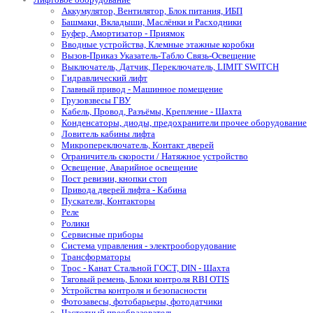
Аккумулятор, Вентилятор, Блок питания, ИБП
Башмаки, Вкладыши, Маслёнки и Расходники
Буфер, Амортизатор - Приямок
Вводные устройства, Клемные этажные коробки
Вызов-Приказ Указатель-Табло Связь-Освещение
Выключатель, Датчик, Переключатель, LIMIT SWITCH
Гидравлический лифт
Главный привод - Машинное помещение
Грузовзвесы ГВУ
Кабель, Провод, Разъёмы, Крепление - Шахта
Конденсаторы, диоды, предохранители прочее оборудование
Ловитель кабины лифта
Микропереключатель, Контакт дверей
Ограничитель скорости / Натяжное устройство
Освещение, Аварийное освещение
Пост ревизии, кнопки стоп
Привода дверей лифта - Кабина
Пускатели, Контакторы
Реле
Ролики
Сервисные приборы
Система управления - электрооборудование
Трансформаторы
Трос - Канат Стальной ГОСТ, DIN - Шахта
Тяговый ремень, Блоки контроля RBI OTIS
Устройства контроля и безопасности
Фотозавесы, фотобарьеры, фотодатчики
Частотный преобразователь