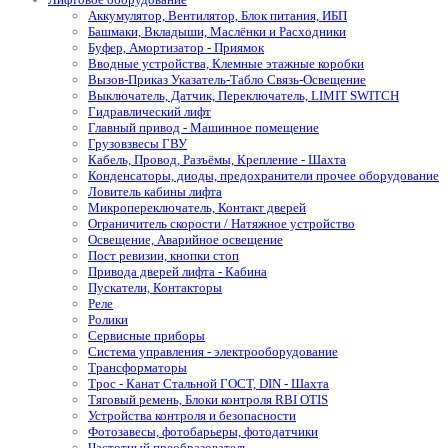
Аккумулятор, Вентилятор, Блок питания, ИБП
Башмаки, Вкладыши, Маслёнки и Расходники
Буфер, Амортизатор - Приямок
Вводные устройства, Клемные этажные коробки
Вызов-Приказ Указатель-Табло Связь-Освещение
Выключатель, Датчик, Переключатель, LIMIT SWITCH
Гидравлический лифт
Главный привод - Машинное помещение
Грузовзвесы ГВУ
Кабель, Провод, Разъёмы, Крепление - Шахта
Конденсаторы, диоды, предохранители прочее оборудование
Ловитель кабины лифта
Микропереключатель, Контакт дверей
Ограничитель скорости / Натяжное устройство
Освещение, Аварийное освещение
Пост ревизии, кнопки стоп
Привода дверей лифта - Кабина
Пускатели, Контакторы
Реле
Ролики
Сервисные приборы
Система управления - электрооборудование
Трансформаторы
Трос - Канат Стальной ГОСТ, DIN - Шахта
Тяговый ремень, Блоки контроля RBI OTIS
Устройства контроля и безопасности
Фотозавесы, фотобарьеры, фотодатчики
Частотный преобразователь