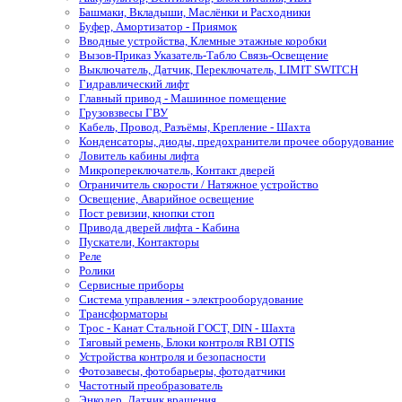
Башмаки, Вкладыши, Маслёнки и Расходники
Буфер, Амортизатор - Приямок
Вводные устройства, Клемные этажные коробки
Вызов-Приказ Указатель-Табло Связь-Освещение
Выключатель, Датчик, Переключатель, LIMIT SWITCH
Гидравлический лифт
Главный привод - Машинное помещение
Грузовзвесы ГВУ
Кабель, Провод, Разъёмы, Крепление - Шахта
Конденсаторы, диоды, предохранители прочее оборудование
Ловитель кабины лифта
Микропереключатель, Контакт дверей
Ограничитель скорости / Натяжное устройство
Освещение, Аварийное освещение
Пост ревизии, кнопки стоп
Привода дверей лифта - Кабина
Пускатели, Контакторы
Реле
Ролики
Сервисные приборы
Система управления - электрооборудование
Трансформаторы
Трос - Канат Стальной ГОСТ, DIN - Шахта
Тяговый ремень, Блоки контроля RBI OTIS
Устройства контроля и безопасности
Фотозавесы, фотобарьеры, фотодатчики
Частотный преобразователь
Энкодер, Датчик вращения