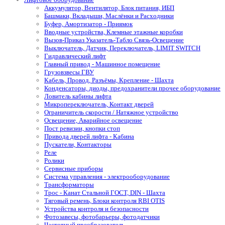
Аккумулятор, Вентилятор, Блок питания, ИБП
Башмаки, Вкладыши, Маслёнки и Расходники
Буфер, Амортизатор - Приямок
Вводные устройства, Клемные этажные коробки
Вызов-Приказ Указатель-Табло Связь-Освещение
Выключатель, Датчик, Переключатель, LIMIT SWITCH
Гидравлический лифт
Главный привод - Машинное помещение
Грузовзвесы ГВУ
Кабель, Провод, Разъёмы, Крепление - Шахта
Конденсаторы, диоды, предохранители прочее оборудование
Ловитель кабины лифта
Микропереключатель, Контакт дверей
Ограничитель скорости / Натяжное устройство
Освещение, Аварийное освещение
Пост ревизии, кнопки стоп
Привода дверей лифта - Кабина
Пускатели, Контакторы
Реле
Ролики
Сервисные приборы
Система управления - электрооборудование
Трансформаторы
Трос - Канат Стальной ГОСТ, DIN - Шахта
Тяговый ремень, Блоки контроля RBI OTIS
Устройства контроля и безопасности
Фотозавесы, фотобарьеры, фотодатчики
Частотный преобразователь