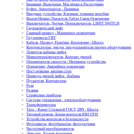
Башмаки, Вкладыши, Маслёнки и Расходники
Буфер, Амортизатор - Приямок
Вводные устройства, Клемные этажные коробки
Вызов-Приказ Указатель-Табло Связь-Освещение
Выключатель, Датчик, Переключатель, LIMIT SWITCH
Гидравлический лифт
Главный привод - Машинное помещение
Грузовзвесы ГВУ
Кабель, Провод, Разъёмы, Крепление - Шахта
Конденсаторы, диоды, предохранители прочее оборудование
Ловитель кабины лифта
Микропереключатель, Контакт дверей
Ограничитель скорости / Натяжное устройство
Освещение, Аварийное освещение
Пост ревизии, кнопки стоп
Привода дверей лифта - Кабина
Пускатели, Контакторы
Реле
Ролики
Сервисные приборы
Система управления - электрооборудование
Трансформаторы
Трос - Канат Стальной ГОСТ, DIN - Шахта
Тяговый ремень, Блоки контроля RBI OTIS
Устройства контроля и безопасности
Фотозавесы, фотобарьеры, фотодатчики
Частотный преобразователь
Энкодер, Датчик вращения