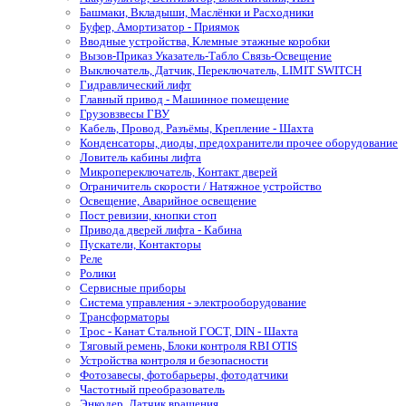
Башмаки, Вкладыши, Маслёнки и Расходники
Буфер, Амортизатор - Приямок
Вводные устройства, Клемные этажные коробки
Вызов-Приказ Указатель-Табло Связь-Освещение
Выключатель, Датчик, Переключатель, LIMIT SWITCH
Гидравлический лифт
Главный привод - Машинное помещение
Грузовзвесы ГВУ
Кабель, Провод, Разъёмы, Крепление - Шахта
Конденсаторы, диоды, предохранители прочее оборудование
Ловитель кабины лифта
Микропереключатель, Контакт дверей
Ограничитель скорости / Натяжное устройство
Освещение, Аварийное освещение
Пост ревизии, кнопки стоп
Привода дверей лифта - Кабина
Пускатели, Контакторы
Реле
Ролики
Сервисные приборы
Система управления - электрооборудование
Трансформаторы
Трос - Канат Стальной ГОСТ, DIN - Шахта
Тяговый ремень, Блоки контроля RBI OTIS
Устройства контроля и безопасности
Фотозавесы, фотобарьеры, фотодатчики
Частотный преобразователь
Энкодер, Датчик вращения