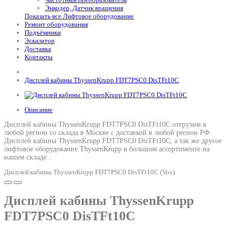
Энкодер, Датчик вращения
Показать все Лифтовое оборудование
Ремонт оборудования
Подъёмники
Эскалатор
Доставка
Контакты
Дисплей кабины ThyssenKrupp FDT7PSC0 DisTFt10C
Описание
Дисплей кабины ThyssenKrupp FDT7PSC0 DisTFt10C отгрузим в
любой регион со склада в Москве с доставкой в любой регион РФ.
Дисплей кабины ThyssenKrupp FDT7PSC0 DisTFt10C
, а так же другое
лифтовое оборудование ThyssenKrupp в большом ассортименте на
нашем складе .
Дисплей кабины ThyssenKrupp FDT7PSC0 DisTFt10C (Vox)
Дисплей кабины ThyssenKrupp
FDT7PSC0 DisTFt10C