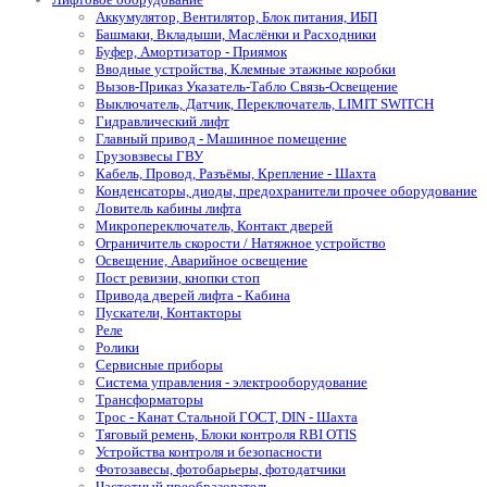
Аккумулятор, Вентилятор, Блок питания, ИБП
Башмаки, Вкладыши, Маслёнки и Расходники
Буфер, Амортизатор - Приямок
Вводные устройства, Клемные этажные коробки
Вызов-Приказ Указатель-Табло Связь-Освещение
Выключатель, Датчик, Переключатель, LIMIT SWITCH
Гидравлический лифт
Главный привод - Машинное помещение
Грузовзвесы ГВУ
Кабель, Провод, Разъёмы, Крепление - Шахта
Конденсаторы, диоды, предохранители прочее оборудование
Ловитель кабины лифта
Микропереключатель, Контакт дверей
Ограничитель скорости / Натяжное устройство
Освещение, Аварийное освещение
Пост ревизии, кнопки стоп
Привода дверей лифта - Кабина
Пускатели, Контакторы
Реле
Ролики
Сервисные приборы
Система управления - электрооборудование
Трансформаторы
Трос - Канат Стальной ГОСТ, DIN - Шахта
Тяговый ремень, Блоки контроля RBI OTIS
Устройства контроля и безопасности
Фотозавесы, фотобарьеры, фотодатчики
Частотный преобразователь