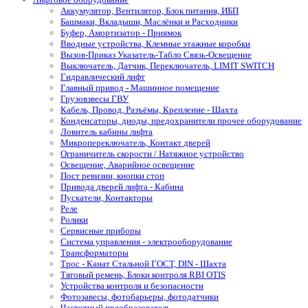
Аккумулятор, Вентилятор, Блок питания, ИБП
Башмаки, Вкладыши, Маслёнки и Расходники
Буфер, Амортизатор - Приямок
Вводные устройства, Клемные этажные коробки
Вызов-Приказ Указатель-Табло Связь-Освещение
Выключатель, Датчик, Переключатель, LIMIT SWITCH
Гидравлический лифт
Главный привод - Машинное помещение
Грузовзвесы ГВУ
Кабель, Провод, Разъёмы, Крепление - Шахта
Конденсаторы, диоды, предохранители прочее оборудование
Ловитель кабины лифта
Микропереключатель, Контакт дверей
Ограничитель скорости / Натяжное устройство
Освещение, Аварийное освещение
Пост ревизии, кнопки стоп
Привода дверей лифта - Кабина
Пускатели, Контакторы
Реле
Ролики
Сервисные приборы
Система управления - электрооборудование
Трансформаторы
Трос - Канат Стальной ГОСТ, DIN - Шахта
Тяговый ремень, Блоки контроля RBI OTIS
Устройства контроля и безопасности
Фотозавесы, фотобарьеры, фотодатчики
Частотный преобразователь