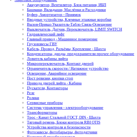
Аккумулятор, Вентилятор, Блок питания, ИБП
Башмаки, Вкладыши, Маслёнки и Расходники
Буфер, Амортизатор - Приямок
Вводные устройства, Клемные этажные коробки
Вызов-Приказ Указатель-Табло Связь-Освещение
Выключатель, Датчик, Переключатель, LIMIT SWITCH
Гидравлический лифт
Главный привод - Машинное помещение
Грузовзвесы ГВУ
Кабель, Провод, Разъёмы, Крепление - Шахта
Конденсаторы, диоды, предохранители прочее оборудование
Ловитель кабины лифта
Микропереключатель, Контакт дверей
Ограничитель скорости / Натяжное устройство
Освещение, Аварийное освещение
Пост ревизии, кнопки стоп
Привода дверей лифта - Кабина
Пускатели, Контакторы
Реле
Ролики
Сервисные приборы
Система управления - электрооборудование
Трансформаторы
Трос - Канат Стальной ГОСТ, DIN - Шахта
Тяговый ремень, Блоки контроля RBI OTIS
Устройства контроля и безопасности
Фотозавесы, фотобарьеры, фотодатчики
Частотный преобразователь