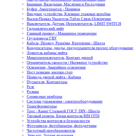
Башмаки, Вкладыши, Маслёнки и Расходники
Буфер, Амортизатор - Приямок
Вводные устройства, Клемные этажные коробки
Вызов-Приказ Указатель-Табло Связь-Освещение
Выключатель, Датчик, Переключатель, LIMIT SWITCH
Гидравлический лифт
Главный привод - Машинное помещение
Грузовзвесы ГВУ
Кабель, Провод, Разъёмы, Крепление - Шахта
Конденсаторы, диоды, предохранители прочее оборудование
Ловитель кабины лифта
Микропереключатель, Контакт дверей
Ограничитель скорости / Натяжное устройство
Освещение, Аварийное освещение
Пост ревизии, кнопки стоп
Привода дверей лифта - Кабина
Пускатели, Контакторы
Реле
Ролики
Сервисные приборы
Система управления - электрооборудование
Трансформаторы
Трос - Канат Стальной ГОСТ, DIN - Шахта
Тяговый ремень, Блоки контроля RBI OTIS
Устройства контроля и безопасности
Фотозавесы, фотобарьеры, фотодатчики
Частотный преобразователь
Энкодер, Датчик вращения